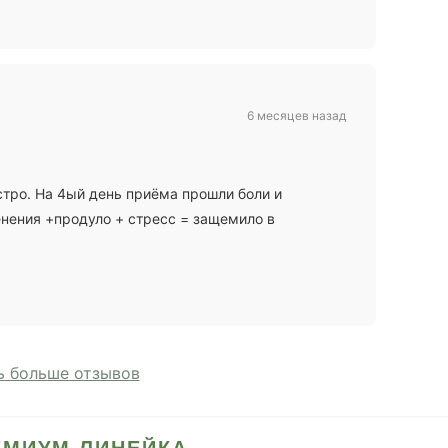
6 месяцев назад
стро. На 4ый день приёма прошли боли и
енения +продуло + стресс = защемило в
 больше отзывов