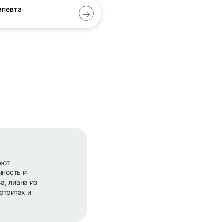
апевта
ают
ность и
a, лиана из
ртритах и