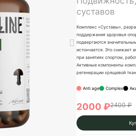
Подвижность,
суставов
Комплекс «Суставы», разр
поддержания здоровья опор
подвергаются значительным
истончается. Это снижает 
при занятиях спортом, рабо
Активные компоненты компл
регенерации хрящевой ткан
Anti age
Complex
Ак
2000 ₽
2400 ₽
Ку