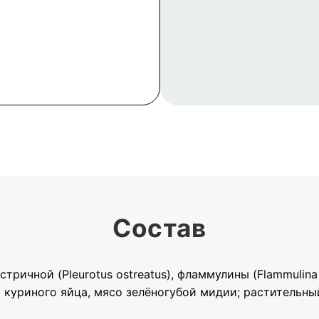
Состав
ичной (Pleurotus ostreatus), фламмулины (Flammulina ve
уриного яйца, мясо зелёногубой мидии; растительный э