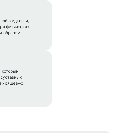
ной жидкости,
при физических
ым образом
, который
 суставных
ет хрящевую