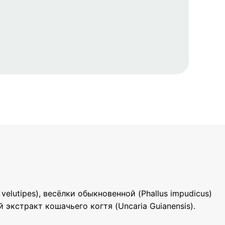
lutipes), весёлки обыкновенной (Phallus impudicus)
кстракт кошачьего когтя (Uncaria Guianensis).