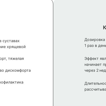
К
Дозировка 
в суставах
1 раз в ден
ние хрящевой
орт, тяжелая
Эффект явл
начинает п
во дискомфорта
через 2 нед
рофилактика
Длительнос
рассчитыва