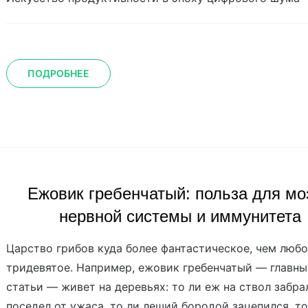
ПОДРОБНЕЕ
Ежовик гребенчатый: польза для моз
нервной системы и иммунитета
Царство грибов куда более фантастическое, чем люб
тридевятое. Например, ежовик гребенчатый — главны
статьи — живет на деревьях: то ли еж на ствол забра
поседел от ужаса, то ли леший бородой зацепился, то