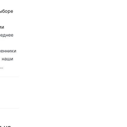
выборе
ии
леднее
шенники
т наши
..