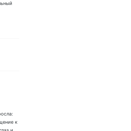
льный
росла:
щение к
глаз и