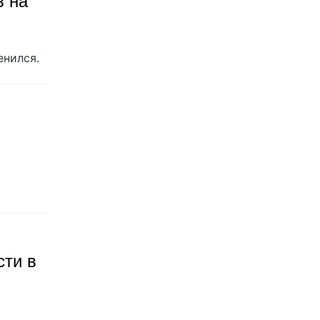
в на
енился.
ти в