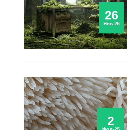
26
Янв-26
2
Июл-25