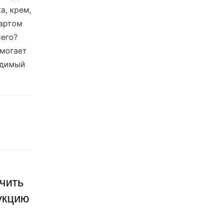
а, крем,
дартом
сего?
омогает
идимый
ичить
укцию