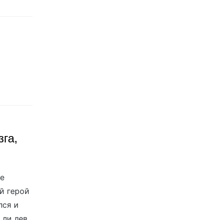
га,
ое
й герой
лся и
 ли лев