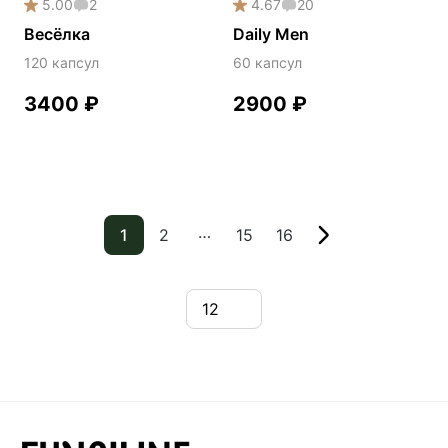
5.00
2
4.67
20
Весёлка
Daily Men
120 капсул
60 капсул
3400
₽
2900
₽
…
1
2
15
16