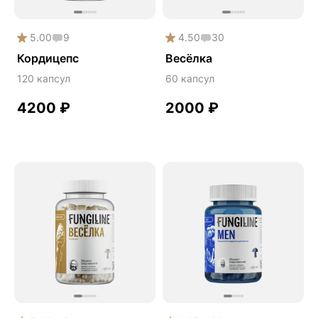
Расторопша
СДВГ
5.00
9
4.50
30
Сердце и сосуды
Кордицепс
Весёлка
Снижение веса
120 капсул
60 капсул
Снижение давления
4200
₽
2000
₽
Снижение сахара
Снижение холестерина
Спокойствие и сон
Спортивное питание
Улучшение настроения
Чага
Чистая кожа
Шлемник байкальский
Энергия и выносливость