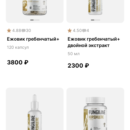
Здоровый микробиом
Здоровье легких
Здоровье почек
Йохимбе
4.88
30
4.50
4
Ежовик гребенчатый+
Ежовик гребенчатый+
Каштан конский
двойной экстракт
120 капсул
Китайский кордицепс
50 мл
Кордицепс
3800
₽
2300
₽
Косметика
Косметика Myco
Крепкие кости
Либидо
Лимонник китайский
Майтаке
Мужское здоровье