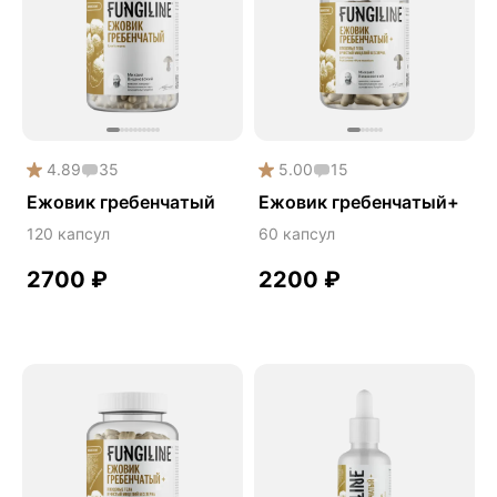
Деменция
Детокс
Дикий ямс
Для волос
Для кожи
4.89
35
5.00
15
Ежовик гребенчатый
Ежовик гребенчатый
Ежовик гребенчатый+
Желчегонное
120 капсул
60 капсул
Женское здоровье
2700
₽
2200
₽
Зависимости
Защита печени
Зверобой
Здоровая микробиота
Здоровое пищеварение
Здоровые суставы