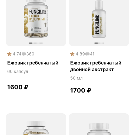
Daily
Mushroom
Phyto
Premium
Solution
Акция
4.74
360
4.89
41
Антипаразит
Ежовик гребенчатый
Ежовик гребенчатый
двойной экстракт
Антистресс
60 капсул
50 мл
Артишок
1600
₽
Бакопа Монье
1700
₽
Безмухоморный микродозинг
Гинкго билоба
Гормональный баланс
Готу кола