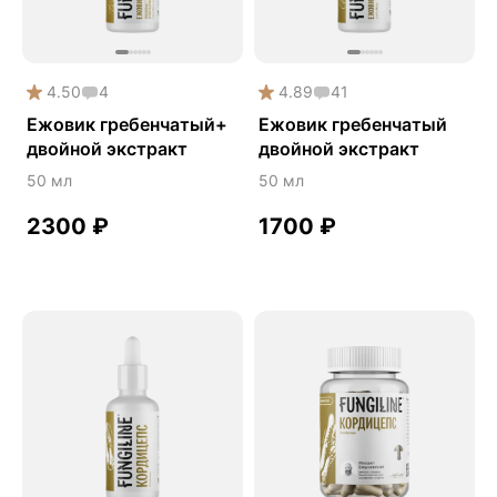
Здоровый микробиом
Здоровье легких
Здоровье почек
4.50
4
4.89
41
Йохимбе
Ежовик гребенчатый+
Ежовик гребенчатый
двойной экстракт
двойной экстракт
Каштан конский
50 мл
50 мл
Китайский кордицепс
Кордицепс
2300
₽
1700
₽
Косметика
Косметика Myco
Крепкие кости
Либидо
Лимонник китайский
Майтаке
Мужское здоровье