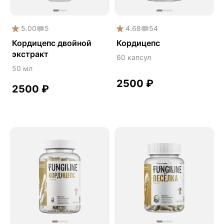
Наборы
Натуральный антибиотик
5.00
5
4.68
54
Онколинейка
Кордицепс двойной
Кордицепс
Онкопротектор
экстракт
60 капсул
Орех чёрный
50 мл
2500
₽
Острое зрение
2500
₽
Память
Поддержка иммунитета
Помощь при аллергии
Природный антибиотик
Пробиотики Психобиом
Продуктивность
Противовирусное
Противовоспалительное