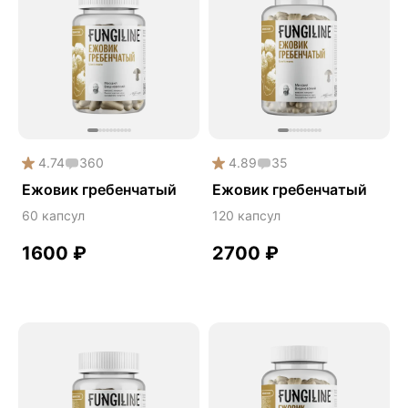
Daily
Mushroom
Phyto
Premium
Solution
Акция
4.74
360
4.89
35
Антипаразит
Ежовик гребенчатый
Ежовик гребенчатый
Антистресс
60 капсул
120 капсул
Артишок
1600
₽
2700
₽
Бакопа Монье
Безмухоморный микродозинг
Гинкго билоба
Гормональный баланс
Готу кола