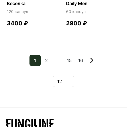
Весёлка
Daily Men
120 капсул
60 капсул
3400
₽
2900
₽
…
1
2
15
16