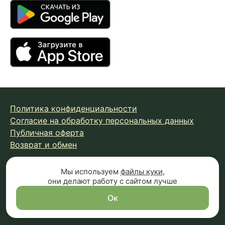
Политика конфиденциальности
Согласие на обработку персональных данных
Публичная оферта
Возврат и обмен
Мы используем
файлы куки
,
© 2026 Fungiline — зарегистрированная торговая марка.
они делают работу с сайтом лучше
Копирование материалов с сайта запрещено.
Вся информация на сайте носит справочный характер и
Ок
не является публичной офертой (п.2 ст.437 ГК РФ)