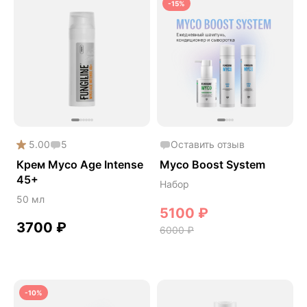
Косметика
-15%
Косметика Myco
5.00
5
Оставить отзыв
Крем Myco Age Intense
Myco Boost System
45+
Набор
50 мл
5100
₽
3700
₽
6000
₽
-10%