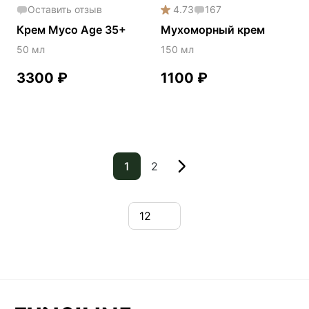
Оставить отзыв
4.73
167
Крем Myco Age 35+
Мухоморный крем
50 мл
150 мл
3300
₽
1100
₽
1
2