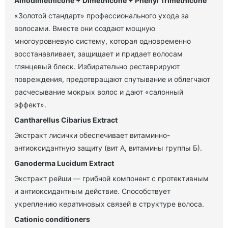
Amodimethicone + Dimethicone + Phenyl Trimethicone
«Золотой стандарт» профессионального ухода за
волосами. Вместе они создают мощную
многоуровневую систему, которая одновременно
восстанавливает, защищает и придает волосам
глянцевый блеск. Избирательно реставрируют
повреждения, предотвращают спутывание и облегчают
расчесывание мокрых волос и дают «салонный
эффект».
Cantharellus Cibarius Extract
Экстракт лисички обеспечивает витаминно-
антиоксидантную защиту (вит А, витамины группы Б).
Ganoderma Lucidum Extract
Экстракт рейши — грибной компонент с протективным
и антиоксидантным действие. Способствует
укреплению кератиновых связей в структуре волоса.
Cationic conditioners