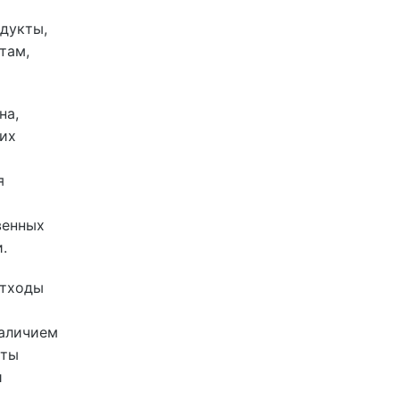
дукты,
там,
на,
тих
я
венных
.
Отходы
наличием
аты
и