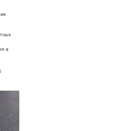
гия
стных
ия в
з