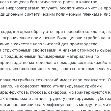
ного процесса биологического роста в качестве
ми энергозатратами получать экологически чистые про
адиционным синтетическим полимерным пленкам и лис
ходы, которые образуются при переработке хлопка, ль
нь ограниченное применение. Выращивание грибов на э
ание в качестве наполнителей для производства
 структурными свойствами. А низкая стоимость сырь
ь с традиционными полимерными материалами по
 производство материалов с помощью сельскохозяйст
ость использования земель, занятых агрокомплексами
зованием грибных технологий имеет свои сложности. 
равило, не содержат легко утилизируемых грибами
ара: фруктоза, глюкоза, сахароза; и характеризуются 
как целлюлоза и лигнин. Трудно утилизируемые субстр
егативное влияние на межфазную связь между гифами 
ство механических свойств получаемых мицелиальных