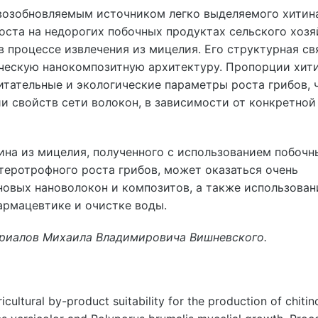
возобновляемым источником легко выделяемого хитина
ста на недорогих побочных продуктах сельского хозя
 процессе извлечения из мицелия. Его структурная св
ческую нанокомпозитную архитектуру. Пропорции хити
итательные и экологические параметры роста грибов, 
 свойств сети волокон, в зависимости от конкретной
на из мицелия, полученного с использованием побочн
етеротрофного роста грибов, может оказаться очень
овых нановолокон и композитов, а также использован
армацевтике и очистке воды.
ериалов Михаила Владимировича Вишневского.
ricultural by-product suitability for the production of chiti