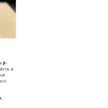
ов
β-
йств, в
ной
ого
в
,