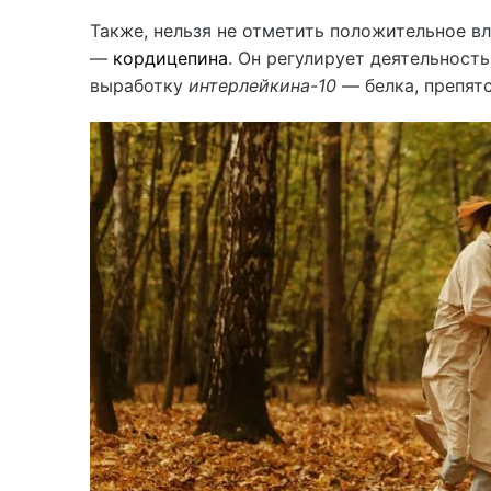
Также, нельзя не отметить положительное в
—
кордицепина
. Он регулирует деятельност
выработку
интерлейкина-10
— белка, препят