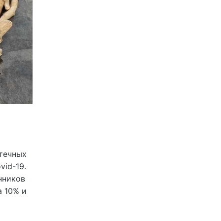
птечных
vid-19.
нников
 10% и