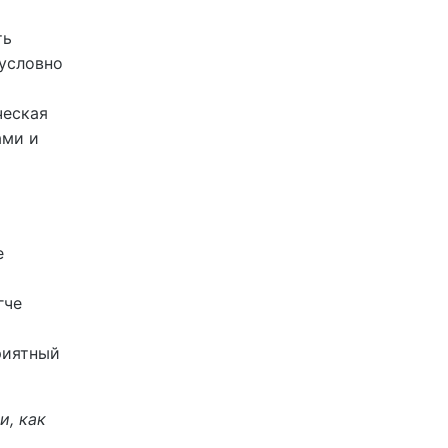
ть
 условно
ческая
ами и
е
гче
риятный
и, как