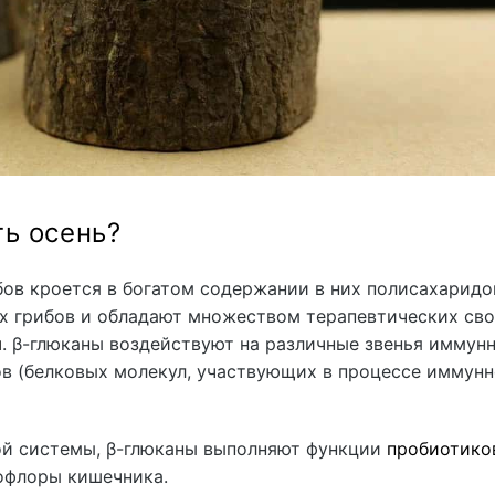
ь осень?
бов кроется в богатом содержании в них полисахарид
х грибов и обладают множеством терапевтических сво
м
. β-глюканы воздействуют на различные звенья иммун
в (белковых молекул, участвующих в процессе иммунн
ой системы, β-глюканы выполняют функции
пробиотико
офлоры кишечника.