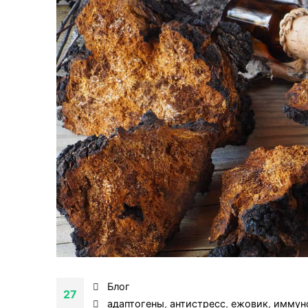
Блог
27
адаптогены
,
антистресс
,
ежовик
,
иммун