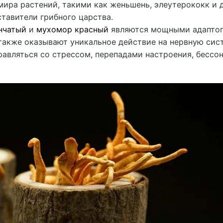
ира растений, такими как женьшень, элеутерококк и д
тавители грибного царства.
нчатый
и
мухомор красный
являются мощными адаптог
также оказывают уникальное действие на нервную сис
равляться со стрессом, перепадами настроения, бессо