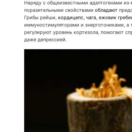
Наряду с общеизвестными адаптогенами из м
поразительными свойствами
обладают
предс
Грибы рейши,
кордицепс
,
чага
,
ежовик гребе
иммуностимуляторами и энерготониками, а 
регулируют уровень кортизола, помогают сп
даже депрессией.