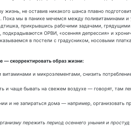
у жизнь, не оставив никакого шанса плавно подготови
й. Пока мы в панике мечемся между поливитаминами и
одтишка, прикрывшись рабочими задачами, грядущими
, подкрадываются ОРВИ, «осенняя депрессия» и хрони
оказываемся в постели с градусником, носовыми платк
е — скорректировать образ жизни:
и витаминами и микроэлементами, снизить потреблени
ь и чаще бывать на свежем воздухе — говорят, там ле
ии и не запираться дома — например, организовать п
рганизму пережить период осеннего уныния и простуд 