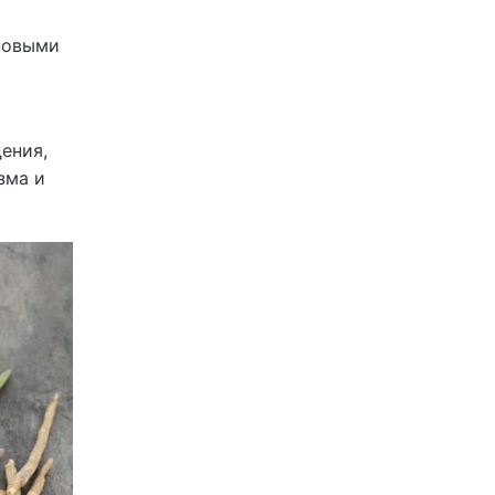
ановыми
ения,
зма и