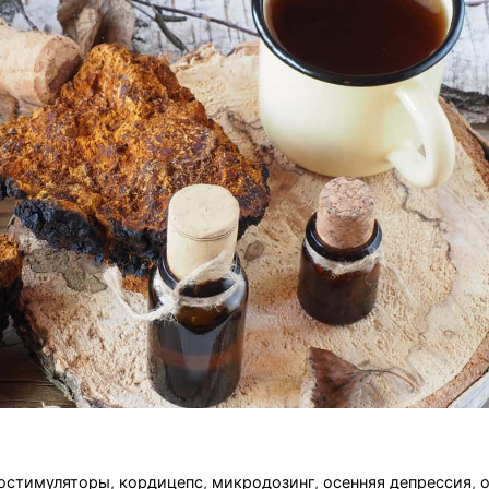
остимуляторы
,
кордицепс
,
микродозинг
,
осенняя депрессия
,