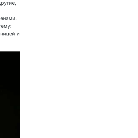
ругие,
енами,
тему:
нницей и