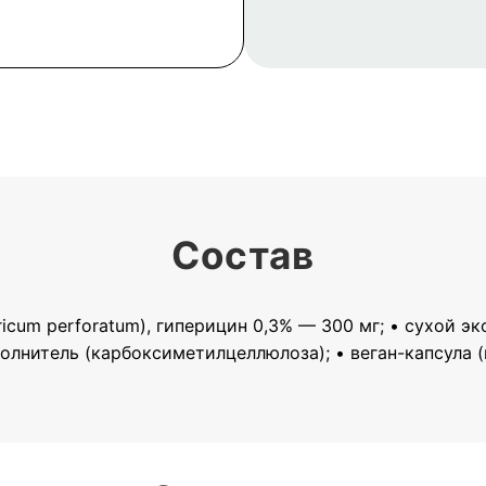
Состав
cum perforatum), гиперицин 0,3% — 300 мг; • сухой экс
олнитель (карбоксиметилцеллюлоза); • веган-капсула