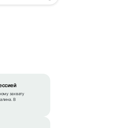
ессией
ному захвату
алина. В