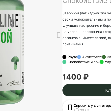
Спокойствие 
Зверобой (лат.
Hypericum pe
своим успокоительным и п
улучшить настроение и бор
на уровень серотонина («го
организме. Имеет легкий, 
привыкания.
Phyto
Антистресс
З
Спокойствие и сон
Улу
1400 ₽
Ку
Спросить у фунготер
в Telegram