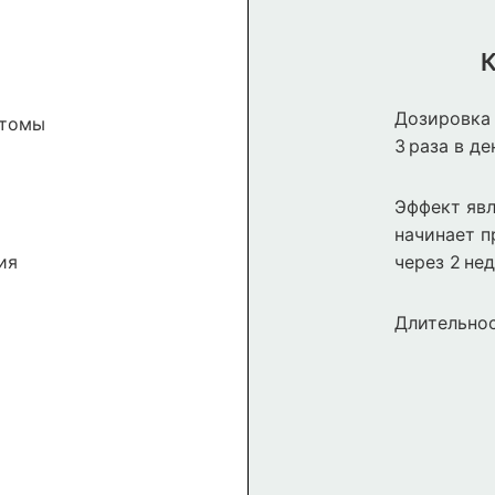
К
Дозировка 
птомы
3 раза в де
Эффект явл
начинает п
ия
через 2 нед
Длительнос