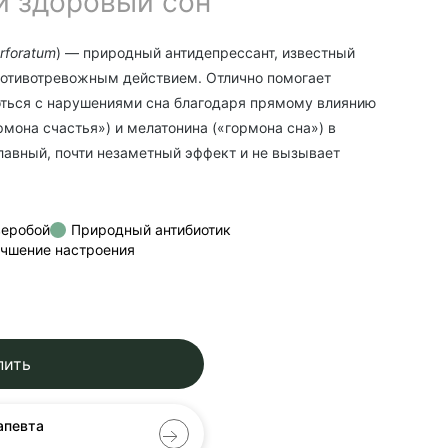
и здоровый сон
rforatum
) — природный антидепрессант, известный
ротивотревожным действием. Отлично помогает
оться с нарушениями сна благодаря прямому влиянию
рмона счастья») и мелатонина («гормона сна») в
плавный, почти незаметный эффект и не вызывает
веробой
Природный антибиотик
чшение настроения
пить
апевта