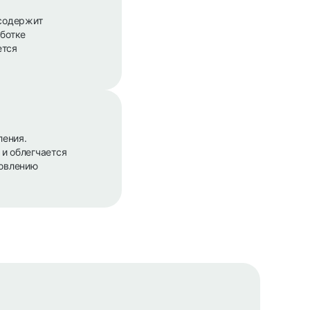
 содержит
аботке
ется
ления.
 и облегчается
новлению