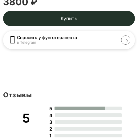
3800 ₽
Купить
Спросить у фунготерапевта
в Telegram
Отзывы
5
5
4
3
2
1