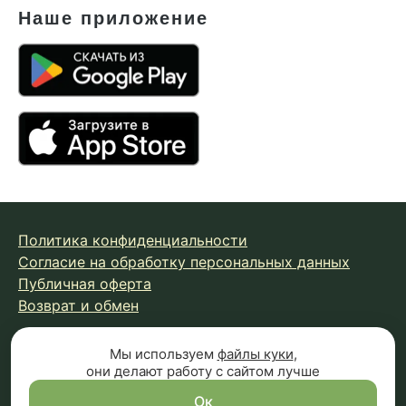
Наше приложение
Политика конфиденциальности
Согласие на обработку персональных данных
Публичная оферта
Возврат и обмен
Мы используем
файлы куки
,
© 2026 Fungiline — зарегистрированная торговая марка.
они делают работу с сайтом лучше
Копирование материалов с сайта запрещено.
Вся информация на сайте носит справочный характер и
Ок