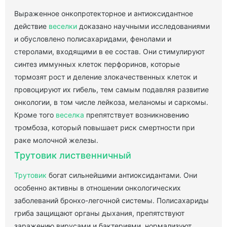
Выраженное онкопротекторное и антиоксидантное
действие
веселки
доказано научными исследованиями
и обусловлено полисахаридами, фенолами и
стеролами, входящими в ее состав. Они стимулируют
синтез иммунных клеток перфоринов, которые
тормозят рост и деление злокачественных клеток и
провоцируют их гибель, тем самым подавляя развитие
онкологии, в том числе лейкоза, меланомы и саркомы.
Кроме того
веселка
препятствует возникновению
тромбоза, который повышает риск смертности при
раке молочной железы.
Трутовик лиственничный
Трутовик
богат сильнейшими антиоксидантами. Они
особенно активны в отношении онкологических
заболеваний бронхо-легочной системы. Полисахариды
гриба защищают органы дыхания, препятствуют
заражению вирусами и бактериями, нормализуют