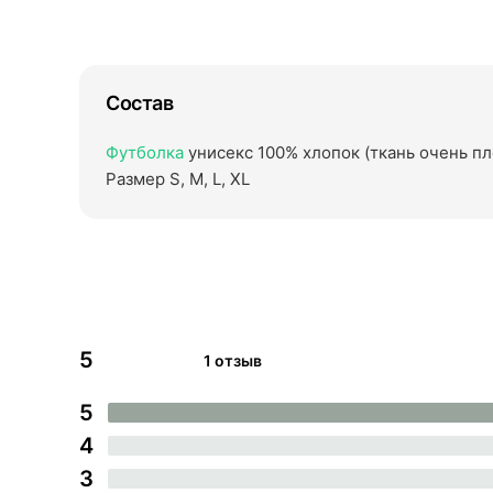
Состав
Футболка
унисекс 100% хлопок (ткань очень пло
Размер S, M, L, XL
5
1 отзыв
5
4
3