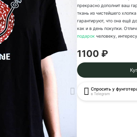
прекрасно дополнит ваш гар
ткань из чистейшего хлопка
гарантируют, что она ещё д
как и в день покупки. Отли
подарок
человеку, интерес
1100 ₽
Ку
Спросить у фунготер
в Telegram