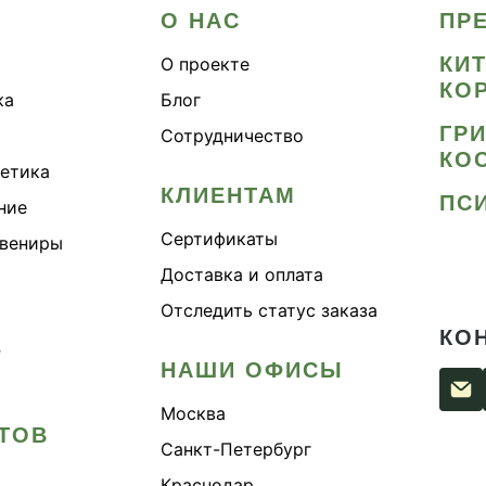
О НАС
ПР
КИ
О проекте
КО
ка
Блог
ГР
Сотрудничество
КО
метика
КЛИЕНТАМ
ПС
ние
Сертификаты
увениры
Доставка и оплата
Отследить статус заказа
КО
›
НАШИ ОФИСЫ
Москва
ТОВ
Санкт-Петербург
Краснодар