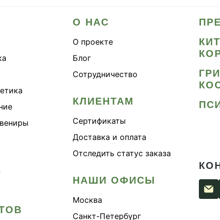
О НАС
ПР
КИ
О проекте
КО
ка
Блог
ГР
Сотрудничество
КО
метика
КЛИЕНТАМ
ПС
ние
Сертификаты
увениры
Доставка и оплата
Отследить статус заказа
КО
›
НАШИ ОФИСЫ
Москва
ТОВ
Санкт-Петербург