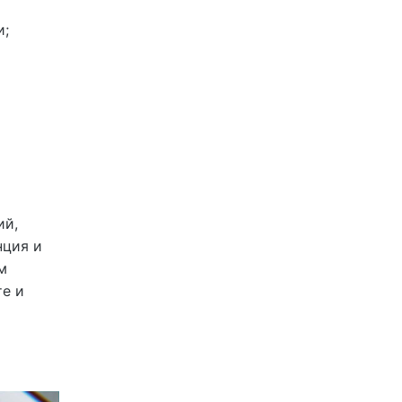
и;
ий,
нция и
м
те и