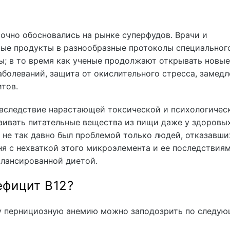
рочно обосновались на рынке суперфудов. Врачи и
ные продукты в разнообразные протоколы специальног
ы; в то время как ученые продолжают открывать новые
аболеваний, защита от окислительного стресса, замедл
тов.
 вследствие нарастающей токсической и психологичес
ваивать питательные вещества из пищи даже у здоровы
 не так давно был проблемой только людей, отказавши
ня с нехваткой этого микроэлемента и ее последствия
алансированной диетой.
ефицит B12?
у пернициозную анемию можно заподозрить по следу