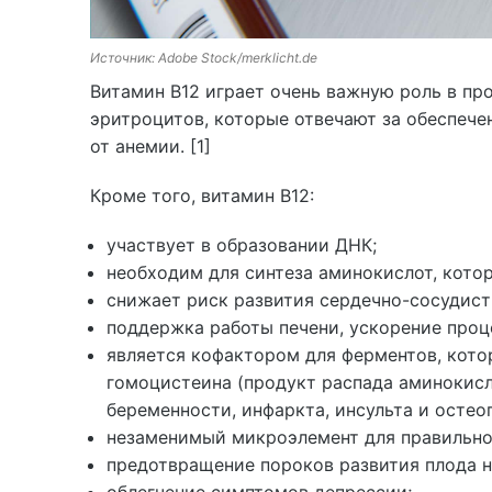
Источник: Adobe Stock/merklicht.de
Витамин В12 играет очень важную роль в пр
эритроцитов, которые отвечают за обеспече
от анемии. [1]
Кроме того, витамин В12:
участвует в образовании ДНК;
необходим для синтеза аминокислот, кото
снижает риск развития сердечно-сосудист
поддержка работы печени, ускорение проце
является кофактором для ферментов, кото
гомоцистеина (продукт распада аминокис
беременности, инфаркта, инсульта и остео
незаменимый микроэлемент для правильной
предотвращение пороков развития плода н
облегчение симптомов депрессии;