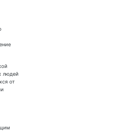
о
ение
кой
х людей
хся от
ми
ющим