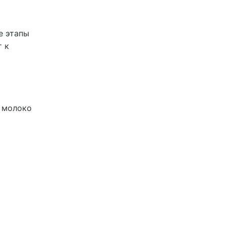
е этапы
т к
 молоко