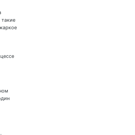
з
 такие
 жаркое
оцессе
бном
один
.