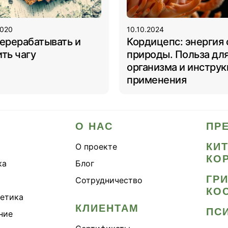
2020
10.10.2024
перерабатывать и
Кордицепс: энергия 
ть чагу
природы. Польза дл
организма и инструк
применения
О НАС
ПР
КИ
О проекте
КО
ка
Блог
ГР
Сотрудничество
КО
метика
КЛИЕНТАМ
ПС
ние