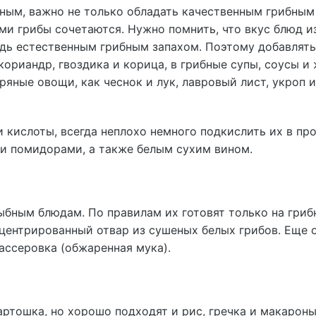
ным, важно не только обладать качественным грибным
ами грибы сочетаются. Нужно помнить, что вкус блюд и
дь естественным грибным запахом. Поэтому добавлять
 кориандр, гвоздика и корица, в грибные супы, соусы и
ряные овощи, как чеснок и лук, лавровый лист, укроп и
 кислоты, всегда неплохо немного подкислить их в пр
ми помидорами, а также белым сухим вином.
ыбным блюдам. По правилам их готовят только на гри
нцентрированный отвар из сушеных белых грибов. Еще 
ассеровка (обжаренная мука).
артошка, но хорошо подходят и рис, гречка и макароны