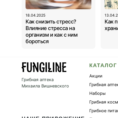
18.04.2025
13.04.
Как снизить стресс?
Как 
Влияние стресса на
храни
организм и как с ним
бороться
КАТАЛОГ
Акции
Грибная аптека
Грибная апте
Михаила Вишневского
Наборы
Грибная кос
Грибное пита