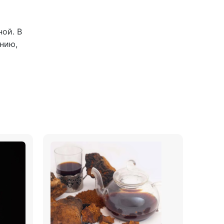
о
ой. В
нию,