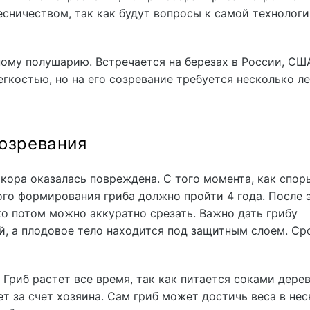
есничеством, так как будут вопросы к самой технологи
ому полушарию. Встречается на березах в России, СШ
егкостью, но на его созревание требуется несколько ле
созревания
е кора оказалась повреждена. С того момента, как спор
ого формирования гриба должно пройти 4 года. После 
ко потом можно аккуратно срезать. Важно дать грибу
ий, а плодовое тело находится под защитным слоем. Ср
 Гриб растет все время, так как питается соками дерев
ет за счет хозяина. Сам гриб может достичь веса в не