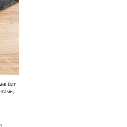
ми!
Вот
нтами,
о