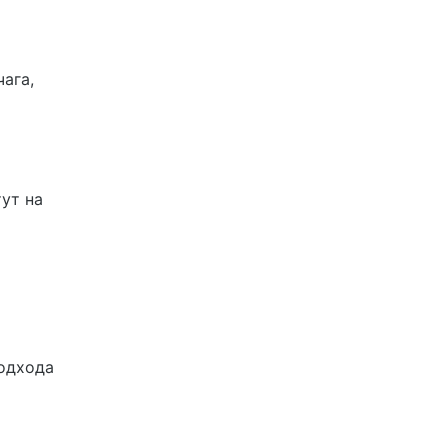
ага,
ут на
подхода