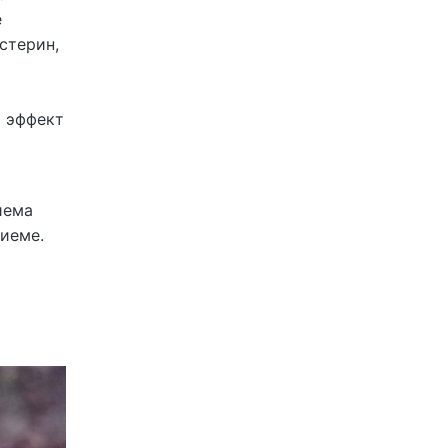
е
стерин,
о эффект
иема
иеме.