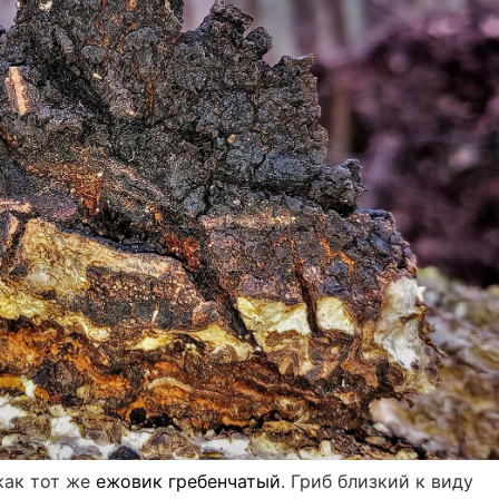
 как тот же
ежовик гребенчатый
. Гриб близкий к виду