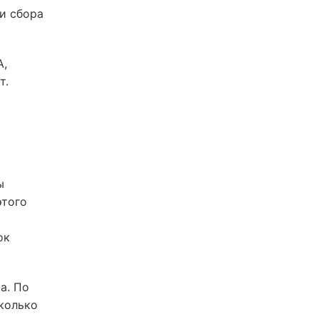
и сбора
А,
т.
ы
этого
ок
а. По
сколько