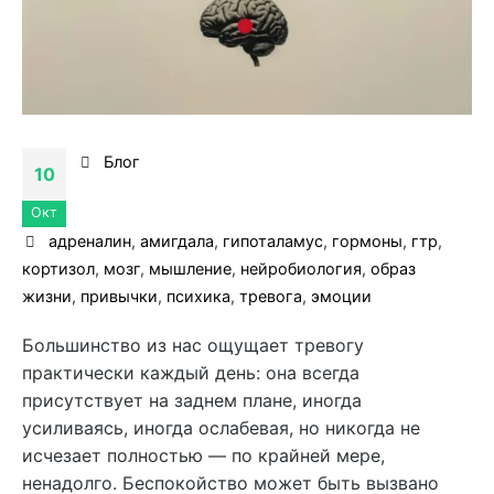
Блог
10
Окт
адреналин
,
амигдала
,
гипоталамус
,
гормоны
,
гтр
,
кортизол
,
мозг
,
мышление
,
нейробиология
,
образ
жизни
,
привычки
,
психика
,
тревога
,
эмоции
Большинство из нас ощущает тревогу
практически каждый день: она всегда
присутствует на заднем плане, иногда
усиливаясь, иногда ослабевая, но никогда не
исчезает полностью — по крайней мере,
ненадолго. Беспокойство может быть вызвано